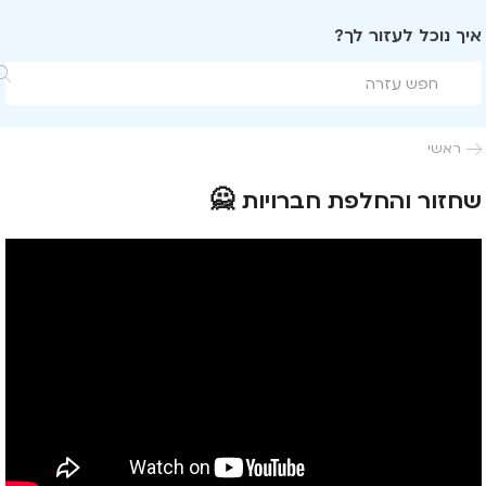
איך נוכל לעזור לך?

ראשי

שחזור והחלפת חברויות 🙅