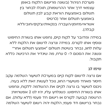
מערכת הניהול (בשונה מרישום הלקוח באופן
עצמאי דרך אתר ההרשמות), תוכלו לבחור בין
תשלום באמצעות הוראת קבע לבין תשלום
באמצעי תשלום אחר (כרטיס
אשראי/מזומן/העברה בנקאית/צ׳קים/חוב/ללא
קבלה).
במידה ומדובר על לקוח קיים, נחפש אותו בשורת החיפוש
ונוסיף אותו לקורס. במידה ונרצה לרשום את הלקוח ללא
עלות לחוג, נבחר בשיטת תשלום "אמצעי תשלום אחר״
ונשנה את הסכום ל- 0 ש״ח, מה שיגדיר את הרכישה כללא
תקבול.
שימו לב
אם נרצה לרשום לקוח קיים במערכת לשיעור השלמה עקב
חיסור מאחד משיעורי החוג, נוכל לעשות זאת ללא בעיה.
ניכנס לשיעור בו נרצה לקיים את ההשלמה ללקוח, ונחפש
אותו בשורת החיפוש. כשנלחץ עליו, יהיו לנו 2 אפשרויות:
הרשמה קבועה לקורס או רישום חד פעמי (ללא עלות). אם
נבחר ברישום חד פעמי, הלקוח יהיה רשום לשיעור השלמה