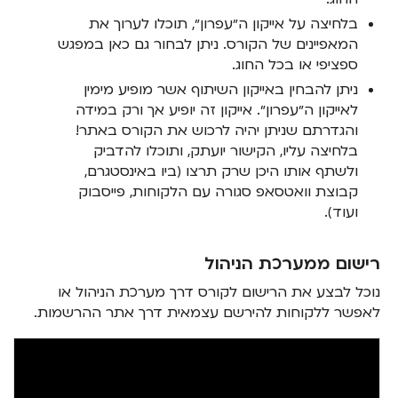
בלחיצה על אייקון ה״עפרון״, תוכלו לערוך את
המאפיינים של הקורס. ניתן לבחור גם כאן במפגש
ספציפי או בכל החוג.
ניתן להבחין באייקון השיתוף אשר מופיע מימין
לאייקון ה״עפרון״. אייקון זה יופיע אך ורק במידה
והגדרתם שניתן יהיה לרכוש את הקורס באתר!
בלחיצה עליו, הקישור יועתק, ותוכלו להדביק
ולשתף אותו היכן שרק תרצו (ביו באינסטגרם,
קבוצת וואטסאפ סגורה עם הלקוחות, פייסבוק
ועוד).
רישום ממערכת הניהול
‍נוכל לבצע את הרישום לקורס דרך מערכת הניהול או
לאפשר ללקוחות להירשם עצמאית דרך אתר ההרשמות.