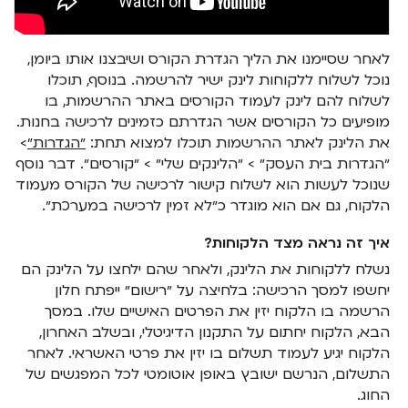
לאחר שסיימנו את הליך הגדרת הקורס ושיבצנו אותו ביומן,
נוכל לשלוח ללקוחות לינק ישיר להרשמה. בנוסף, תוכלו
לשלוח להם לינק לעמוד הקורסים באתר ההרשמות, בו
מופיעים כל הקורסים אשר הגדרתם כזמינים לרכישה בחנות.
את הלינק לאתר ההרשמות תוכלו למצוא תחת:
״הגדרות״
>
״הגדרות בית העסק״ > ״הלינקים שלי״ > ״קורסים״. דבר נוסף
שנוכל לעשות הוא לשלוח קישור לרכישה של הקורס מעמוד
הלקוח, גם אם הוא מוגדר כ״לא זמין לרכישה במערכת״.
איך זה נראה מצד הלקוחות?
נשלח ללקוחות את הלינק, ולאחר שהם ילחצו על הלינק הם
יחשפו למסך הרכישה: בלחיצה על ״רישום״ ייפתח חלון
הרשמה בו הלקוח יזין את הפרטים האישיים שלו. במסך
הבא, הלקוח יחתום על התקנון הדיגיטלי, ובשלב האחרון,
הלקוח יגיע לעמוד תשלום בו יזין את פרטי האשראי. לאחר
התשלום, הנרשם ישובץ באופן אוטומטי לכל המפגשים של
החוג.