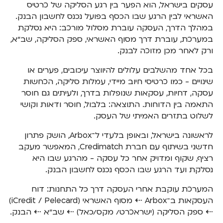
עסקים בישראל, הוא הפער בין רגע הסליקה של כרטיס
האשראי לבין הרגע שבו הכסף בפועל נכנס לחשבון הבנק.
במהלך הדרך, העסקה עוברת מסלול מורכב: היא נסלקת
במערכת, עוברת דרך מסוף האשראי, ספק הסליקה, שב״א,
ורק לאחר מכן מזוכה לבנק.
בכל אחד מהשלבים עלולים להיווצר עיכובים, פערים או
שינויים - כמו כרטיסי חיוב מיידי, עמלות סליקה, הכחשות
עסקה, דחיות, עסקאות שנופלות בדרך, ולעיתים גם חוסר
התאמה בין הדוחות. התוצאה: בלבול, חוסר ודאות וקושי
לשלוט בתזרים האמיתי של העסק.
לראשונה בישראל, ובאופן בלעדי ל־Arbox, הושק פתרון
חדשני בשיתוף עם חברת Credimatch, המאפשר מעקב
רציף, שקוף ומדויק אחר כל עסקה - מהרגע שבו היא
נסלקת ועד הרגע שבו הכסף נכנס לחשבון הבנק.
המערכת עוקבת אחרי העסקה דרך כל התחנות: דוח
העסקאות ב־Arbox ⇠ מסוף האשראי (iCredit / Pelecard)
⇠ ספק הסליקה (ישראכרט/ מקס/כאל) ⇠ שב״א ⇠ הבנק.