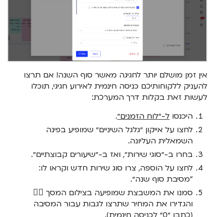
אין זמן מושלם יותר לחגיגה מאשר סוף השנה! אם תרצו
להעניק ללקוחותיכם כניסה חינמית לאירוע חגיגי, תוכלו
לעשות זאת בקלות דרך המערכת:
היכנסו
ל-״לוח הזמנים״
.
לחצו על אייקון ״גלגל השיניים״ שמופיע בפינה
השמאלית העליונה.
בחרו ב-״סוגי שירות״, ואז ב-״שיעורים קבוצתיים״.
לחצו על הוספה, צרו סוג שירות חדש וקראו לו:
"מסיבת סוף שנה״.
סמנו את המשבצת שמופיעה בצילום המסך 👆🏽
והגדירו את המחיר שתרצו לגבות עבור המסיבה
(כתבו ״0״ לכניסה חינמית).