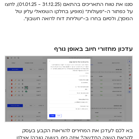
סננו את טווח התאריכים בהתאם (31.12.25 - 01.01.25), לחצו
על כפתור ה-״פעולות״ (מופיע בחלקו השמאלי עליון של
המסך), ולסיום בחרו ב-״שליחת דוח לרואה חשבון״.
עדכון מחזורי חיוב באופן גורף
בא לכם לעדכן את המחירים להוראות הקבע בעסק
לקראת השנה החדשה? איזה כיף, בשעה טובה! אצלנו