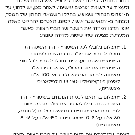
בתור התחלה, עליכם לגשת לפרופיל איש הצוות שלכם,
ולעמוד על לשונית ״פרטים אישיים״. לאחר מכן, יש ללחוץ על
ה-״פלוס הכחול״ שמופיע בחלקו השמאלי תחתון של המסך,
ולבחור ב-״תנאי שכר אישי״. לסיום, תצטרכו להחליט באיזה
אופן תרצו למדוד את השכר של חברי הצוות, כאשר
המערכת מציעה שתי שיטות מדידה שונות:
״תשלום גלובלי לכל השיעור״ - דרך השיטה הזו
תוכלו להגדיר את שכר חברי הצוות לפי סוגי
המפגשים שהם מעבירים. תוכלו להגדיר לכל סוגי
המפגשים את אותו השכר, או שתגדירו שכר
משתנה לפי סוג המפגש (לדוגמא, 100 ש׳׳ח
לאימון פונקציונאלי ו-150 ש׳׳ח לפילאטיס
מכשירים).
״תשלום בהתאם לכמות הנוכחים בשיעור״ - דרך
השיטה הזו תוכלו להגדיר את שכר חברי הצוות
לפי כמות המשתתפים במפגשים שלהם (לדוגמא,
80 ש׳׳ח על 0-8 משתתפים ו-150 ש׳׳ח על 8-16
משתתפים).
לאחר שהגדרתם את תנאי השכר של חברי הצוות, תוכלו