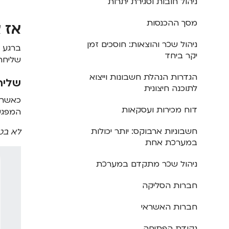
ניהול חובות וסגירת יתרות
מסך ההכנסות
אז 
ניהול שכר והוצאות: חוסכים זמן
ברגע ש
יקר ביחד
שליחת 
הגדרות הנהלת חשבונות וייצוא
שליח
לתוכנה חיצונית
כאשר נ
דוח מכירות ועסקאות
המפגשי
חשבוניות ארבוקס: יותר יכולות
לא בטו
במערכת אחת
ניהול שכר מתקדם במערכת
חברות הסליקה
חברות האשראי
נקודת הפתיחה