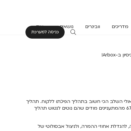
מדריכים
וובינרים
נושאים
עוד
כניסה למערכת
-Arbox!
ולי השלב הכי חשוב בתהליך הפיכתו ללקוח. תהליך
רישום פשוט הוא המפתח למשיכת לקוחות פוטנציאליים, במיוחד כש-67% מהמתעניינים מודים שהם נוטים לנטוש תהליך
להגדלת אחוזי ההמרה, ולניצול אבסולוטי של