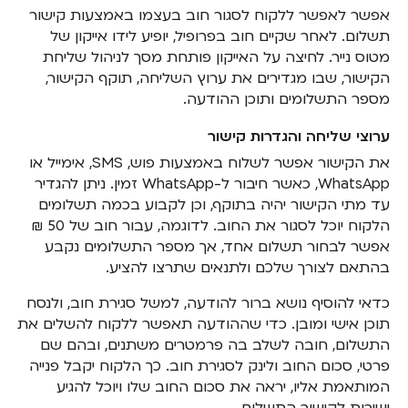
אפשר לאפשר ללקוח לסגור חוב בעצמו באמצעות קישור
תשלום. לאחר שקיים חוב בפרופיל, יופיע לידו אייקון של
מטוס נייר. לחיצה על האייקון פותחת מסך לניהול שליחת
הקישור, שבו מגדירים את ערוץ השליחה, תוקף הקישור,
מספר התשלומים ותוכן ההודעה.
ערוצי שליחה והגדרות קישור
את הקישור אפשר לשלוח באמצעות פוש, SMS, אימייל או
WhatsApp, כאשר חיבור ל-WhatsApp זמין. ניתן להגדיר
עד מתי הקישור יהיה בתוקף, וכן לקבוע בכמה תשלומים
הלקוח יוכל לסגור את החוב. לדוגמה, עבור חוב של 50 ₪
אפשר לבחור תשלום אחד, אך מספר התשלומים נקבע
בהתאם לצורך שלכם ולתנאים שתרצו להציע.
כדאי להוסיף נושא ברור להודעה, למשל סגירת חוב, ולנסח
תוכן אישי ומובן. כדי שההודעה תאפשר ללקוח להשלים את
התשלום, חובה לשלב בה פרמטרים משתנים, ובהם שם
פרטי, סכום החוב ולינק לסגירת חוב. כך הלקוח יקבל פנייה
המותאמת אליו, יראה את סכום החוב שלו ויוכל להגיע
ישירות לקישור התשלום.