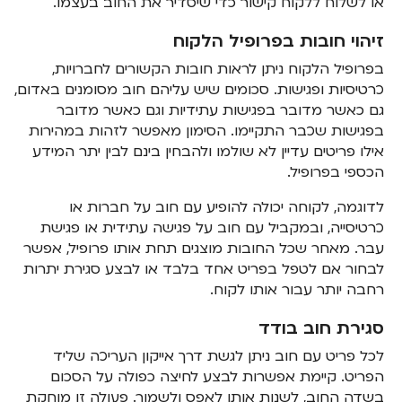
או לשלוח ללקוח קישור כדי שיסדיר את החוב בעצמו.
זיהוי חובות בפרופיל הלקוח
בפרופיל הלקוח ניתן לראות חובות הקשורים לחברויות,
כרטיסיות ופגישות. סכומים שיש עליהם חוב מסומנים באדום,
גם כאשר מדובר בפגישות עתידיות וגם כאשר מדובר
בפגישות שכבר התקיימו. הסימון מאפשר לזהות במהירות
אילו פריטים עדיין לא שולמו ולהבחין בינם לבין יתר המידע
הכספי בפרופיל.
לדוגמה, לקוחה יכולה להופיע עם חוב על חברות או
כרטיסייה, ובמקביל עם חוב על פגישה עתידית או פגישת
עבר. מאחר שכל החובות מוצגים תחת אותו פרופיל, אפשר
לבחור אם לטפל בפריט אחד בלבד או לבצע סגירת יתרות
רחבה יותר עבור אותו לקוח.
סגירת חוב בודד
לכל פריט עם חוב ניתן לגשת דרך אייקון העריכה שליד
הפריט. קיימת אפשרות לבצע לחיצה כפולה על הסכום
בשדה החוב, לשנות אותו לאפס ולשמור. פעולה זו מוחקת