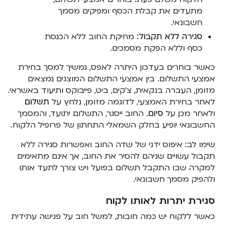
מתעדים את קבלת הכסף ומפיקים מסמך
חשבונאי.
סגירה ללא תקבול:
מחיקת החוב ללא הכנסת
כסף וללא הפקת מסמכים.
כאשר בוחרים בעדכון היתרה לאפס, נמשיך למסך בחירת
אמצעי התשלום. בין אמצעי התשלום המוצגים נמצאים
מזומן, העברה בנקאית, צ'קים, ביט, פייבוקס ותיעוד באשראי.
לאחר בחירת האמצעי, לדוגמה מזומן, נלחץ על
תשלום
ולאחר מכן על
סיום
. החוב ייסגר, התשלום יתועד, והמסמך
החשבונאי יופיע בחלק השמאלי התחתון של פרופיל הלקוח.
שימו לב: איפוס ידני של שדה החוב ואפשרות סגירה ללא
תקבול עשויים שניהם להסיר את החוב, אך אינם מתאימים
למקרה שבו התקבל תשלום בפועל ויש צורך לתעד אותו
ולהפיק מסמך חשבונאי.
סגירת יתרות לאותו לקוח
כאשר ללקוח יש כמה חובות, למשל חוב על פגישה עתידית