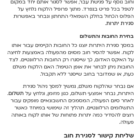
וחוב נוסף על פגישת עבר, אפשר לסגור אותם יחד במקום
לטפל בכל פריט בנפרד. מתוך פרופיל הלקוח נלחץ על
הפלוס הכחול בחלק השמאלי התחתון ונבחר באפשרות
סגירת יתרות
.
בחירת החובות והתשלום
במסך סגירת היתרות יוצגו כל החובות הקיימים עבור אותו
לקוח. אפשר להסיר חוב מסוים מהפעולה באמצעות לחיצה
על האיקס האדום, כך שייסגרו רק החובות הרלוונטיים. לצד
החובות ניתן לבחור את אופן הטיפול: האם הלקוח משלם
כעת, או שמדובר בחוב שייסגר ללא תקבול.
אם נבחר שהלקוח משלם, נמשיך למסך ניהול סגירת
היתרות, נבחר אמצעי תשלום, כגון מזומן, ונלחץ על
תשלום
.
לאחר סיום הפעולה, המסמכים החשבונאיים מופקים עבור
התשלומים הרלוונטיים. תהליך זה שימושי במיוחד כאשר
רוצים להסדיר כמה יתרות פתוחות של אותו לקוח באותה
פעולה.
שליחת קישור לסגירת חוב