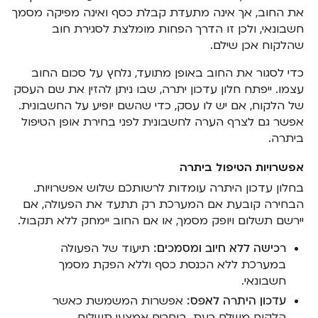
את החוב, אך אינה מתעדת קבלת כסף ואינה מפיקה מסמך
חשבונאי, ולכן זו הדרך הפחות מומלצת לסגירת חוב
שהלקוח אכן שילם.
כדי לסגור את החוב באופן מתועד, נלחץ על סכום החוב
עצמו. ייפתח חלון עדכון יתרה, שבו ניתן להזין את שם העסק
של הלקוח, אם יש לו עסק, כדי שהשם יופיע על החשבונית.
אפשר גם לצרף הערה לחשבונית לפני בחירת אופן הטיפול
ביתרה.
אפשרויות הטיפול ביתרה
בחלון עדכון היתרה עומדות לרשותכם שלוש אפשרויות.
הבחירה קובעת אם המערכת רק תתעד את הפעולה, אם
יירשם תשלום ויופק מסמך, או אם החוב יימחק ללא תקבול.
רכישה ללא חיוב ומסמכים:
תיעוד של הפעולה
במערכת ללא הכנסת כסף וללא הפקת מסמך
חשבונאי.
עדכון היתרה לאפס:
אפשרות המשמשת כאשר
הלקוח משלם כעת. בוחרים אמצעי תשלום,