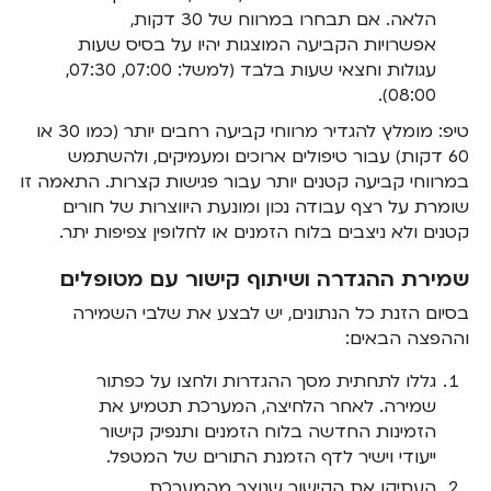
הלאה. אם תבחרו במרווח של 30 דקות,
אפשרויות הקביעה המוצגות יהיו על בסיס שעות
עגולות וחצאי שעות בלבד (למשל: 07:00, 07:30,
08:00).
טיפ: מומלץ להגדיר מרווחי קביעה רחבים יותר (כמו 30 או
60 דקות) עבור טיפולים ארוכים ומעמיקים, ולהשתמש
במרווחי קביעה קטנים יותר עבור פגישות קצרות. התאמה זו
שומרת על רצף עבודה נכון ומונעת היווצרות של חורים
קטנים ולא ניצבים בלוח הזמנים או לחלופין צפיפות יתר.
שמירת ההגדרה ושיתוף קישור עם מטופלים
בסיום הזנת כל הנתונים, יש לבצע את שלבי השמירה
וההפצה הבאים:
גללו לתחתית מסך ההגדרות ולחצו על כפתור
שמירה. לאחר הלחיצה, המערכת תטמיע את
הזמינות החדשה בלוח הזמנים ותנפיק קישור
ייעודי וישיר לדף הזמנת התורים של המטפל.
העתיקו את הקישור שנוצר מהמערכת.