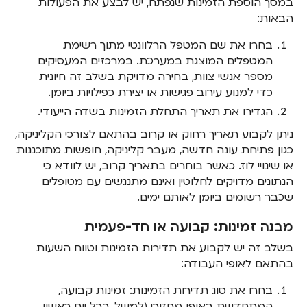
במסך הוספת הזמינות שנפתח, יש לבצע את הפעולות
הבאות:
בחרו את שם המטפל הרלוונטי מתוך רשימת
המטפלים המוצגת במערכת. במרכזים המעסיקים
מספר אנשי צוות, בחירה מדויקת בשלב זה חיונית
כדי למנוע עירוב פגישות או יצירת כפילויות ביומן.
הגדירו את תאריך התחלת הזמינות בשדה הייעודי.
ניתן לקבוע תאריך רחוק או קרוב בהתאם לצורכי הקליניקה,
כגון פתיחת עונה חדשה, מעבר קליניקה, חופשות מתוכננות
או שינויי לוז. כאשר בוחרים בתאריך קרוב, יש לוודא כי
הנתונים מדויקים לחלוטין ואינם מתנגשים עם מטופלים
שכבר רשומים ביומן לאותם ימים.
מבנה זמינות: קבועה או חד-פעמית
בשלב זה יש לקבוע את תדירות הזמינות וטווח השעות
בהתאם לאופי העבודה:
בחרו את סוג תדירות הזמינות: זמינות קבועה,
המתחדשת באופן מחזורי (למשל, בכל יום ראשון