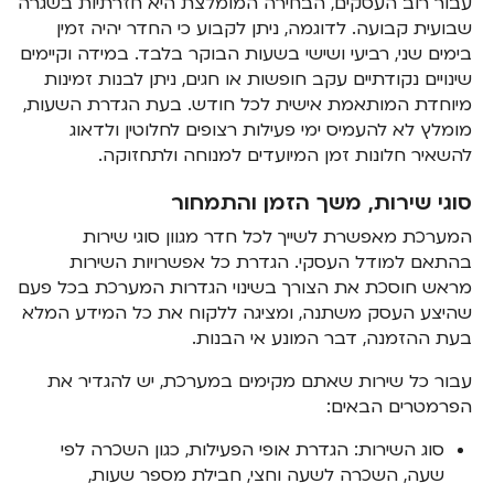
עבור רוב העסקים, הבחירה המומלצת היא חזרתיות בשגרה
שבועית קבועה. לדוגמה, ניתן לקבוע כי החדר יהיה זמין
בימים שני, רביעי ושישי בשעות הבוקר בלבד. במידה וקיימים
שינויים נקודתיים עקב חופשות או חגים, ניתן לבנות זמינות
מיוחדת המותאמת אישית לכל חודש. בעת הגדרת השעות,
מומלץ לא להעמיס ימי פעילות רצופים לחלוטין ולדאוג
להשאיר חלונות זמן המיועדים למנוחה ולתחזוקה.
סוגי שירות, משך הזמן והתמחור
המערכת מאפשרת לשייך לכל חדר מגוון סוגי שירות
בהתאם למודל העסקי. הגדרת כל אפשרויות השירות
מראש חוסכת את הצורך בשינוי הגדרות המערכת בכל פעם
שהיצע העסק משתנה, ומציגה ללקוח את כל המידע המלא
בעת ההזמנה, דבר המונע אי הבנות.
עבור כל שירות שאתם מקימים במערכת, יש להגדיר את
הפרמטרים הבאים:
סוג השירות: הגדרת אופי הפעילות, כגון השכרה לפי
שעה, השכרה לשעה וחצי, חבילת מספר שעות,