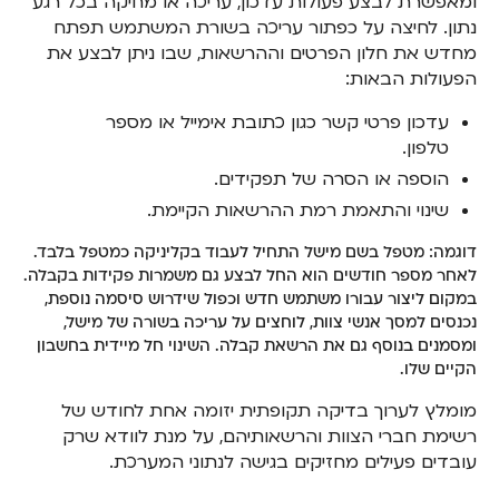
ומאפשרת לבצע פעולות עדכון, עריכה או מחיקה בכל רגע
נתון. לחיצה על כפתור עריכה בשורת המשתמש תפתח
מחדש את חלון הפרטים וההרשאות, שבו ניתן לבצע את
הפעולות הבאות:
עדכון פרטי קשר כגון כתובת אימייל או מספר
טלפון.
הוספה או הסרה של תפקידים.
שינוי והתאמת רמת ההרשאות הקיימת.
דוגמה: מטפל בשם מישל התחיל לעבוד בקליניקה כמטפל בלבד.
לאחר מספר חודשים הוא החל לבצע גם משמרות פקידות בקבלה.
במקום ליצור עבורו משתמש חדש וכפול שידרוש סיסמה נוספת,
נכנסים למסך אנשי צוות, לוחצים על עריכה בשורה של מישל,
ומסמנים בנוסף גם את הרשאת קבלה. השינוי חל מיידית בחשבון
הקיים שלו.
מומלץ לערוך בדיקה תקופתית יזומה אחת לחודש של
רשימת חברי הצוות והרשאותיהם, על מנת לוודא שרק
עובדים פעילים מחזיקים בגישה לנתוני המערכת.