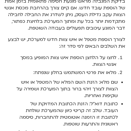
בדיקת המגבלה מראש מונעת חסימה פתאומית בזמן אמת
של הוספת עובד חדש. אם קיים צורך בהרחבת מכסת אנשי
הצוות עקב גדילת העסק, ניתן לשדרג את החבילה לחבילה
מתקדמת יותר בכל עת ומתוך המערכת בלחיצת כפתור,
דבר המונע עיכובים תפעוליים בעבודה השוטפת.
לצורך הוספת מטפל או איש צוות חדש למערכת, יש לבצע
את השלבים הבאים לפי סדר זה:
לחצו על הלחצן הוספת איש צוות המופיע במסך
אנשי הצוות.
מלאו את פרטי המשתמש בחלון שנפתח:
שם מלא: הזנת השם המלא של המטפל או איש
הצוות לצורך זיהוי ברור בתוך המערכת ושמירה על
שקיפות ואחריות.
כתובת דוא"ל: הזנת הכתובת המדויקת של
העובד. שלב זה קריטי כיוון שהמערכת שולחת
לכתובת זו הזמנה אוטומטית להתחברות, סיסמה
ראשונית והתרעות שוטפות.