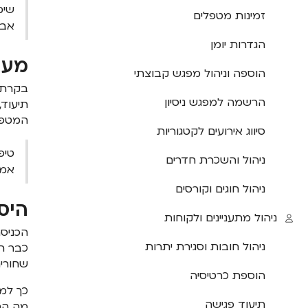
שימ
זמינות מטפלים
אבט
הגדרות יומן
מעק
הוספה וניהול מפגש קבוצתי
בקרת 
הרשמה למפגש ניסיון
תיעוד,
המטפלי
סיווג אירועים לקטגוריות
טיפ
ניהול והשכרת חדרים
אמי
ניהול חוגים וקורסים
היס
ניהול מתעניינים ולקוחות
הכניסה
ניהול חובות וסגירת יתרות
כבר ת
שחורים
הוספת כרטיסיה
כך למש
תיעוד פגישה
מה הס