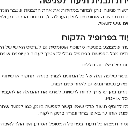
רת תבנית תיעוד לפגישה
תיעוד פגישה, ניתן לבחור במהירות את אחת התבניות שכבר הוג
 נכנס בצורה אוטומטית לחלון העריכה. כך תחסכו הרבה זמן, ו
ים שיש לשאול.
וד בפרופיל הלקוח
וד שמבוצע בפגישה מתווסף אוטומטית גם לכרטיס האישי של הלק
דים מכל הפגישות בפרופיל, מבלי להצטרך לעבור בין יומנים שונים.
ות של פיצ'ר זה כוללים:
שר שליפה קלה של כל הנתונים לצורך בקרה, תחקור או שיתוף עם 
ידע נשמר ונגיש גם לאחר שנים רבות.
רים בהן יש צורך לדווח לרשויות, לשתף את ההנהלה או להעביר
 או PDF.
לו להוסיף תיעוד כללי שאינו קשור לפגישה ביומן, כמו למשל שיחת 
נת אותו כך באופן ברור ונפרד בתיק הלקוח.
מיד תמצאו כל תיעוד בפרופיל המטופל. המידע אינו הולך לאיבו