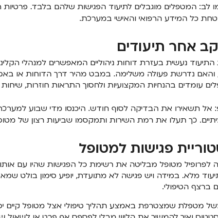
ו לב: המטפלים מוגבלים לתיעוד הפגישות שלהם בלבד. פרטיות
חת כל המידע הרפואי והאישי במערכת.
ב אחר תיעודים
התיעוד נעשית בעזרת דוחות ניהוליים המאפשרים למנהלי הקלי
 והאם נדרשת פעולה משלימה. במבט מהיר דרך הדוחות או באמצעו
ם עומדים בהנחיות המקצועיות ולחסוך התראות חוזרות, שיחות ב
: אל תשאירו את הבדיקה לסוף חודש. היכנסו מדי שבוע למערכת
תיים. כך תעלו את רמת השירות ותמקסמו שביעות רצון של מטופל
טוריית פגישות למטופל
 לפרופיל מטופל מבליטה את רשימת כל הפגישות שהיו עם אותו 
יעוד מלא. במידה ויש פגישה לא מתועדת, יופיע סימון בולט ש
 ברצף הטיפולי.
ל מטפלת שמצטרפת באמצע תהליך טיפולי אצל מטופל קיים יכולה
טטוס ואיך להמשיך את הליווי מבלי לפספס אף פרט או לשאול ש