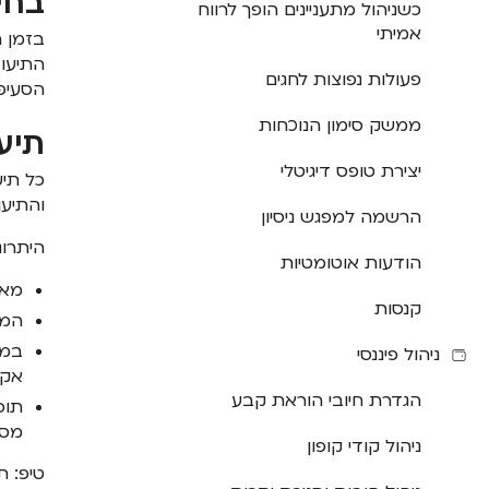
בחי
כשניהול מתעניינים הופך לרווח
אמיתי
בזמן 
התיעוד
פעולות נפוצות לחגים
הסעיפ
ממשק סימון הנוכחות
תיע
יצירת טופס דיגיטלי
כל תיע
והתיעו
הרשמה למפגש ניסיון
היתרונ
הודעות אוטומטיות
מאפ
קנסות
הממ
במק
ניהול פיננסי
אקסל
הגדרת חיובי הוראת קבע
תוכ
מסמ
ניהול קודי קופון
טיפ: ת