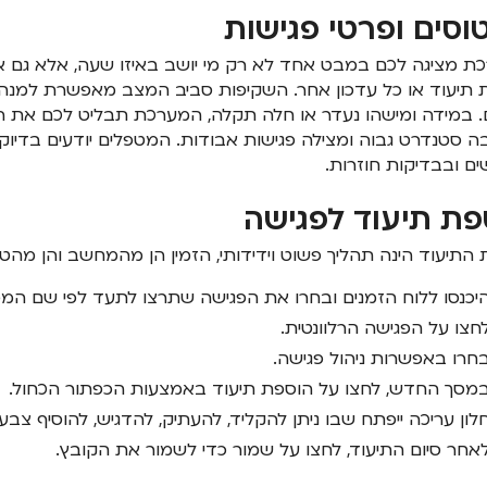
וסים ופרטי פגישות
ת מציגה לכם במבט אחד לא רק מי יושב באיזו שעה, אלא גם א
תיעוד או כל עדכון אחר. השקיפות סביב המצב מאפשרת למנהלים
 במידה ומישהו נעדר או חלה תקלה, המערכת תבליט לכם את הפג
 סטנדרט גבוה ומצילה פגישות אבודות. המטפלים יודעים בדיוק
ים ובבדיקות חוזרות.
פת תיעוד לפגישה
התיעוד הינה תהליך פשוט וידידותי, הזמין הן מהמחשב והן מהטלפ
יכנסו ללוח הזמנים ובחרו את הפגישה שתרצו לתעד לפי שם המט
חצו על הפגישה הרלוונטית.
חרו באפשרות ניהול פגישה.
מסך החדש, לחצו על הוספת תיעוד באמצעות הכפתור הכחול.
לון עריכה ייפתח שבו ניתן להקליד, להעתיק, להדגיש, להוסיף צבע א
אחר סיום התיעוד, לחצו על שמור כדי לשמור את הקובץ.