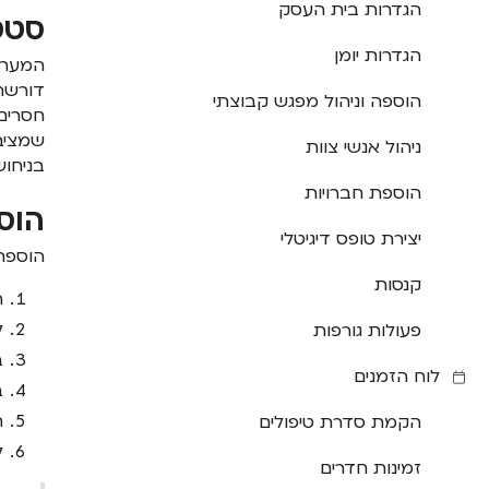
הגדרות בית העסק
סטט
הגדרות יומן
המערכ
דורשת 
הוספה וניהול מפגש קבוצתי
חסרים.
שמציבה
ניהול אנשי צוות
בניחוש
הוספת חברויות
הוס
יצירת טופס דיגיטלי
הוספת 
קנסות
ה
ל
פעולות גורפות
ב
לוח הזמנים
ב
ח
הקמת סדרת טיפולים
ל
זמינות חדרים