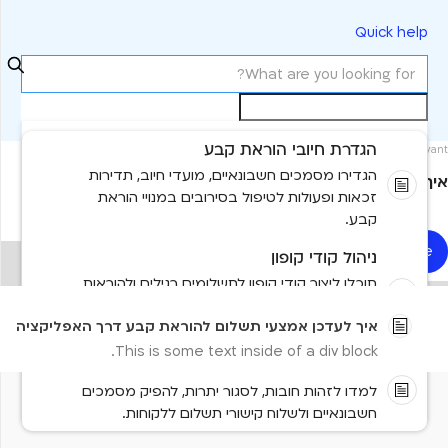
Quick help
הגדרת חיובי הוראת קבע
Most relevant
הגדירו מסמכים חשבונאיים, מועדי חיוב, תדירות
איך לעדכן אמצעי תשלום להוראת קבע דרך האפליקציה
זכאות ופעולות לטיפול בסירובים במנויי הוראת
קבע.
Read more
ניהול קודי קופון
No items found.
תוכלו ליצור קודי קופון לתשלומים רגילים ולהוראות
קבע, להגדיר את תנאיהם ולשייך אותם אוטומטית
No results found
איך לעדכן אמצעי תשלום להוראת קבע דרך האפליקציה
למנוי מתאים.
This is some text inside of a div block.
ניהול חובות וסגירת יתרות
למדו לזהות חובות, לסגור יתרות, להפיק מסמכים
Need more help?
חשבונאיים ולשלוח קישורי תשלום ללקוחות.
Contact us
Tell us more and we'll help you get there