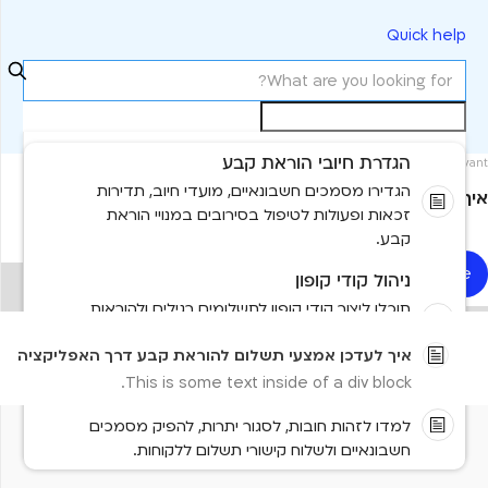
Quick help
הגדרת חיובי הוראת קבע
Most relevant
הגדירו מסמכים חשבונאיים, מועדי חיוב, תדירות
איך לעדכן אמצעי תשלום להוראת קבע דרך האפליקציה
זכאות ופעולות לטיפול בסירובים במנויי הוראת
קבע.
Read more
ניהול קודי קופון
No items found.
תוכלו ליצור קודי קופון לתשלומים רגילים ולהוראות
קבע, להגדיר את תנאיהם ולשייך אותם אוטומטית
No results found
איך לעדכן אמצעי תשלום להוראת קבע דרך האפליקציה
למנוי מתאים.
This is some text inside of a div block.
ניהול חובות וסגירת יתרות
למדו לזהות חובות, לסגור יתרות, להפיק מסמכים
Need more help?
חשבונאיים ולשלוח קישורי תשלום ללקוחות.
Contact us
Tell us more and we'll help you get there