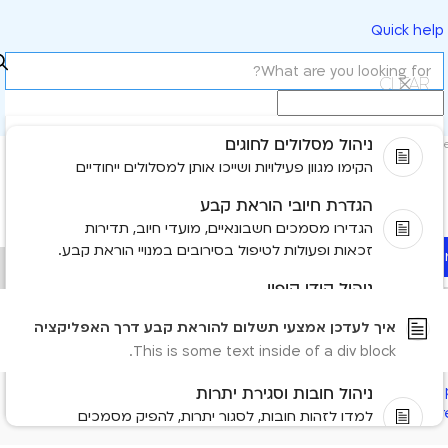
Quick help
Clear
ניהול מסלולים לחוגים
Most rel
הקימו מגוון פעילויות ושייכו אותן למסלולים ייחודיים
לעדכן אמצעי תשלום להוראת קבע דרך האפליקציה
הגדרת חיובי הוראת קבע
הגדירו מסמכים חשבונאיים, מועדי חיוב, תדירות
זכאות ופעולות לטיפול בסירובים במנויי הוראת קבע.
Read mo
No items fou
ניהול קודי קופון
תוכלו ליצור קודי קופון לתשלומים רגילים ולהוראות
No results found
איך לעדכן אמצעי תשלום להוראת קבע דרך האפליקציה
קבע, להגדיר את תנאיהם ולשייך אותם אוטומטית
This is some text inside of a div block.
למנוי מתאים.
Need more help
ניהול חובות וסגירת יתרות
Contact us
Tell us more and we'll help you get ther
למדו לזהות חובות, לסגור יתרות, להפיק מסמכים
חשבונאיים ולשלוח קישורי תשלום ללקוחות.