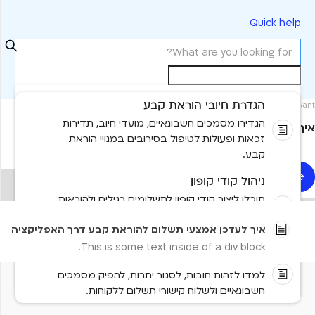
Quick help
הגדרת חיובי הוראת קבע
Most relevant
הגדירו מסמכים חשבונאיים, מועדי חיוב, תדירות
איך לעדכן אמצעי תשלום להוראת קבע דרך האפליקציה
זכאות ופעולות לטיפול בסירובים במנויי הוראת
קבע.
Read more
ניהול קודי קופון
No items found.
תוכלו ליצור קודי קופון לתשלומים רגילים ולהוראות
קבע, להגדיר את תנאיהם ולשייך אותם אוטומטית
No results found
איך לעדכן אמצעי תשלום להוראת קבע דרך האפליקציה
למנוי מתאים.
This is some text inside of a div block.
ניהול חובות וסגירת יתרות
למדו לזהות חובות, לסגור יתרות, להפיק מסמכים
Need more help?
חשבונאיים ולשלוח קישורי תשלום ללקוחות.
Contact us
Tell us more and we'll help you get there