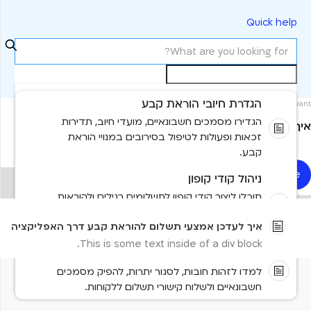
Quick help
הגדרת חיובי הוראת קבע
Most relevant
הגדירו מסמכים חשבונאיים, מועדי חיוב, תדירות
איך לעדכן אמצעי תשלום להוראת קבע דרך האפליקציה
זכאות ופעולות לטיפול בסירובים במנויי הוראת
קבע.
Read more
ניהול קודי קופון
No items found.
תוכלו ליצור קודי קופון לתשלומים רגילים ולהוראות
קבע, להגדיר את תנאיהם ולשייך אותם אוטומטית
No results found
איך לעדכן אמצעי תשלום להוראת קבע דרך האפליקציה
למנוי מתאים.
This is some text inside of a div block.
ניהול חובות וסגירת יתרות
למדו לזהות חובות, לסגור יתרות, להפיק מסמכים
Need more help?
חשבונאיים ולשלוח קישורי תשלום ללקוחות.
Contact us
Tell us more and we'll help you get there