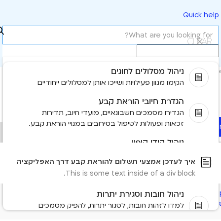
Quick help
Clear
ניהול מסלולים לחוגים
Most rel
הקימו מגוון פעילויות ושייכו אותן למסלולים ייחודיים
לעדכן אמצעי תשלום להוראת קבע דרך האפליקציה
הגדרת חיובי הוראת קבע
הגדירו מסמכים חשבונאיים, מועדי חיוב, תדירות
זכאות ופעולות לטיפול בסירובים במנויי הוראת קבע.
Read mo
No items fou
ניהול קודי קופון
תוכלו ליצור קודי קופון לתשלומים רגילים ולהוראות
No results found
איך לעדכן אמצעי תשלום להוראת קבע דרך האפליקציה
קבע, להגדיר את תנאיהם ולשייך אותם אוטומטית
This is some text inside of a div block.
למנוי מתאים.
Need more help
ניהול חובות וסגירת יתרות
Contact us
Tell us more and we'll help you get ther
למדו לזהות חובות, לסגור יתרות, להפיק מסמכים
חשבונאיים ולשלוח קישורי תשלום ללקוחות.