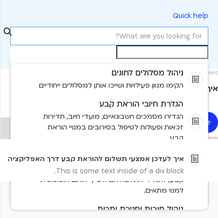
Quick help
ניהול מסלולים לחוגים
Most relevant
הקימו מגוון פעילויות ושייכו אותן למסלולים ייחודיים
איך לעדכן אמצעי תשלום להוראת קבע דרך האפליקציה
הגדרת חיובי הוראת קבע
הגדירו מסמכים חשבונאיים, מועדי חיוב, תדירות
Read more
זכאות ופעולות לטיפול בסירובים במנויי הוראת
No items found.
קבע.
No results found
ניהול קודי קופון
איך לעדכן אמצעי תשלום להוראת קבע דרך האפליקציה
תוכלו ליצור קודי קופון לתשלומים רגילים ולהוראות
This is some text inside of a div block.
קבע, להגדיר את תנאיהם ולשייך אותם אוטומטית
למנוי מתאים.
Need more help?
Contact us
Tell us more and we'll help you get there
ניהול חובות וסגירת יתרות