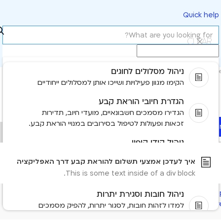
Quick help
Clear
ניהול מסלולים לחוגים
Most rel
הקימו מגוון פעילויות ושייכו אותן למסלולים ייחודיים
לעדכן אמצעי תשלום להוראת קבע דרך האפליקציה
הגדרת חיובי הוראת קבע
הגדירו מסמכים חשבונאיים, מועדי חיוב, תדירות
זכאות ופעולות לטיפול בסירובים במנויי הוראת קבע.
Read mo
No items fou
ניהול קודי קופון
תוכלו ליצור קודי קופון לתשלומים רגילים ולהוראות
No results found
איך לעדכן אמצעי תשלום להוראת קבע דרך האפליקציה
קבע, להגדיר את תנאיהם ולשייך אותם אוטומטית
This is some text inside of a div block.
למנוי מתאים.
Need more help
ניהול חובות וסגירת יתרות
Contact us
Tell us more and we'll help you get ther
למדו לזהות חובות, לסגור יתרות, להפיק מסמכים
חשבונאיים ולשלוח קישורי תשלום ללקוחות.