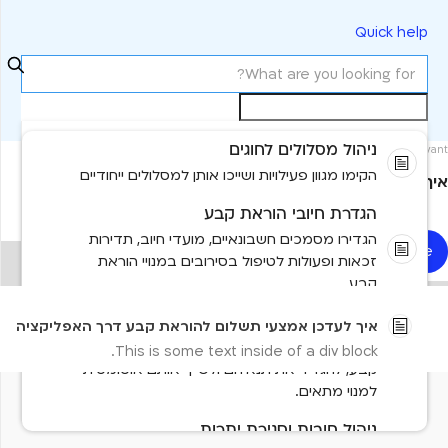
Quick help
ניהול מסלולים לחוגים
Most relevant
הקימו מגוון פעילויות ושייכו אותן למסלולים ייחודיים
איך לעדכן אמצעי תשלום להוראת קבע דרך האפליקציה
הגדרת חיובי הוראת קבע
הגדירו מסמכים חשבונאיים, מועדי חיוב, תדירות
Read more
זכאות ופעולות לטיפול בסירובים במנויי הוראת
No items found.
קבע.
No results found
ניהול קודי קופון
איך לעדכן אמצעי תשלום להוראת קבע דרך האפליקציה
תוכלו ליצור קודי קופון לתשלומים רגילים ולהוראות
This is some text inside of a div block.
קבע, להגדיר את תנאיהם ולשייך אותם אוטומטית
למנוי מתאים.
Need more help?
Contact us
Tell us more and we'll help you get there
ניהול חובות וסגירת יתרות