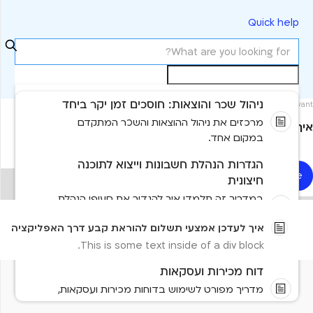
Quick help
ניהול שכר והוצאות: חוסכים זמן יקר ביחד
Most relevant
מרכזים את ניהול ההוצאות והשכר המתקדם
איך לעדכן אמצעי תשלום להוראת קבע דרך האפליקציה
במקום אחד.
הגדרות הנהלת חשבונות וייצוא לתוכנה
Read more
חיצונית
No items found.
במדריך זה תלמדו איך להגדיר את סעיפי הנהלת
החשבונות ב-Arbox Invoice, לקבוע כרטיסי
No results found
איך לעדכן אמצעי תשלום להוראת קבע דרך האפליקציה
הכנסה ותקבולים, לנהל מספרים זרים וקודי תנועה,
לשייך חברות
This is some text inside of a div block.
דוח מכירות ועסקאות
Need more help?
מדריך מפורט לשימוש בדוחות מכירות ועסקאות,
Contact us
Tell us more and we'll help you get there
כולל כל אפשרויות הניתוח והבקרה.