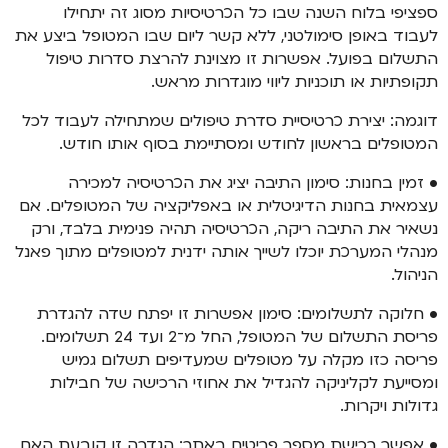
ספציפי בלוח השנה שבו כל הכרטיסיות מסוג זה יתחילו
לעבוד באופן סימולטני, ללא קשר ליום שבו המטופל ביצע את
התשלום בפועל. אפשרות זו מצוינת להרצת סדרות טיפול
תקופתיות או תוכניות ליווי מוגדרות מראש.
דוגמה: יצירת כרטיסיית סדרת טיפולים שמתחילה לעבוד לכל
המטופלים בראשון לחודש ומסתיימת בסוף אותו חודש.
• זמין בחנות: סימון התיבה יציג את הכרטיסיה למכירה
עצמאית בחנות הדיגיטלית או באפליקציה של המטופלים. אם
נשאיר את התיבה ריקה, הכרטיסיה תהיה פנימית בלבד, ורק
מנהלי המערכת יוכלו לשייך אותה ידנית למטופלים מתוך פאנל
הניהול.
• חלוקה לתשלומים: סימון אפשרות זו יפתח שדה להגדרת
פריסת התשלום של המטופל, החל מ־2 ועד 24 תשלומים.
פריסה כזו מקלה על מטופלים שמעדיפים תשלום גמיש
ומסייעת לקליניקה להגדיל את אחוזי הרכישה של חבילות
גדולות ויקרות.
• אפשר רכישת מספר פריטים באתר: הגדרה זו קובעת האם