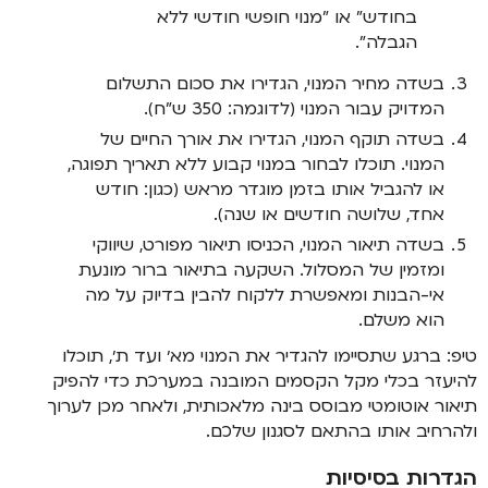
בחודש" או "מנוי חופשי חודשי ללא
הגבלה".
בשדה מחיר המנוי, הגדירו את סכום התשלום
המדויק עבור המנוי (לדוגמה: 350 ש"ח).
בשדה תוקף המנוי, הגדירו את אורך החיים של
המנוי. תוכלו לבחור במנוי קבוע ללא תאריך תפוגה,
או להגביל אותו בזמן מוגדר מראש (כגון: חודש
אחד, שלושה חודשים או שנה).
בשדה תיאור המנוי, הכניסו תיאור מפורט, שיווקי
ומזמין של המסלול. השקעה בתיאור ברור מונעת
אי-הבנות ומאפשרת ללקוח להבין בדיוק על מה
הוא משלם.
טיפ: ברגע שתסיימו להגדיר את המנוי מא׳ ועד ת׳, תוכלו
להיעזר בכלי מקל הקסמים המובנה במערכת כדי להפיק
תיאור אוטומטי מבוסס בינה מלאכותית, ולאחר מכן לערוך
ולהרחיב אותו בהתאם לסגנון שלכם.
הגדרות בסיסיות