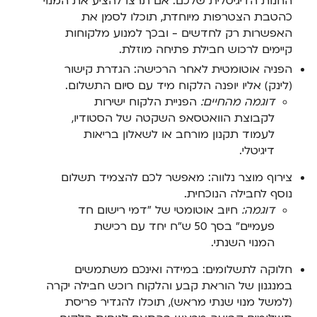
החנות הדיגיטלית שלכם. אם תרצו להציע את המנוי
כהטבת הצטרפות מיוחדת, תוכלו לסמן את
האפשרות רק לחדשים - ובכך למנוע מלקוחות
קיימים לרכוש חבילת פתיחה מוזלת.
הפניה אוטומטית לאחר הרכישה: הגדרת קישור
(לינק) אליו יופנה הלקוח מיד עם סיום התשלום.
דוגמה מהחיים:
הפניית הלקוח ישירות
לקבוצת הוואטסאפ השקטה של הסטודיו,
לעמוד תקנון מורחב או לשאלון בריאות
דיגיטלי.
צירוף מוצר נלווה: מאפשר לכם להצמיד תשלום
נוסף לחבילה הנוכחית.
דוגמה:
חיוב אוטומטי של "דמי רישום חד
פעמיים" בסך 50 ש"ח יחד עם רכישת
המנוי השנתי.
חלוקה לתשלומים: במידה ואינכם משתמשים
במנגנון של הוראת קבע והלקוח רוכש חבילה יקרה
(למשל מנוי שנתי מראש), תוכלו להגדיר פריסת