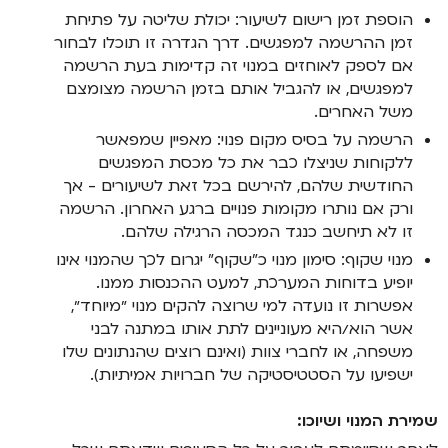
הוספת זמן רישום לשיעור: יכולת שליטה על פתיחת
זמן ההרשמה למפגשים. דרך הגדרה זו תוכלו לבחור
אם לספק לאוחזים במנוי זה קדימות בעת הרשמה
למפגשים, או להגביל אותם בזמן הרשמה מצומצם
משל האחרים.
הרשמה על בסיס מקום פנוי: מאפיין שמפאשר
ללקוחות שניצלו כבר את כל מכסת המפגשים
החודשית שלהם, להירשם בכל זאת לשיעורים - אך
ורק אם נותרו מקומות פנויים ברגע האחרון. הרשמה
זו לא תיחשב כנגד המכסה הרגילה שלהם.
מנוי שקוף: סימון מנוי כ"שקוף" יגרום לכך שהמנוי אינו
יופיע בדוחות המערכת, למעט ההכנסות ממנו.
אפשרות זו נועדה למי שרוצה להקים מנוי ״מיוחד״,
אשר הוא/היא מעוניינים לתת אותו במתנה לבני
משפחה, או לחברי צוות (ואינם רוצים שהנתונים שלו
ישפיעו על הסטטיסטיקה של חברויות אמיתיות).
שמירת המנוי ושיוכו: