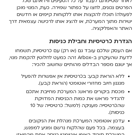
לאחר שסיימתם לעבור על כל הסעיפים ווידאתם שכל
הפרטים נכונים, לחצו על כפתור שמירה. כעת, המנוי מוכן
לפעולה! תוכלו להקצות אותו ללקוחות קיימים או חדשים
ישירות מתוך המערכת, או להציג אותו לרכישה עצמאית דרך
האתר והאפליקציה.
הגדרת כרטיסיות וחבילת כניסות
אם העסק שלכם עובד גם (או רק) עם כרטיסיות, תשמחו
לדעת שהעיקרון ב-Arbox זהה כמעט לחלוטין להקמת מנוי,
אך ישנם מספר הבדלים מהותיים שחשוב להכיר:
ללא הוראת קבע: בכרטיסיות אין אפשרות להפעיל
מנגנון חיוב מחזורי אוטומטי (הוראת קבע).
מכסת ביקורים מראש: המערכת מחייבת אתכם
להגדיר מראש את כמות הכניסות המדויקת
שהכרטיסייה מעניקה (למשל: כרטיסייה של 10
כניסות).
עדכון אוטומטי: המערכת מנהלת את הניקובים
בעצמה. בכל פעם שהלקוח נרשם ומגיע למפגש,
המערכת תוריד באופן אוטומטי כניסה אחת מהמאזן